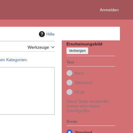
Anmelden
Hilfe
Erscheinungsbild
Werkzeuge
Verbergen
en Kategorien
.
Text
Klein
Standard
Groß
Diese Seite verwendet
immer eine kleine
Schriftgröße
Breite
Standard