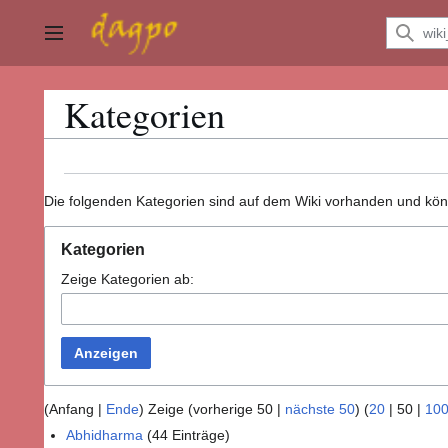
Zum
Inhalt
Hauptmenü
springen
Kategorien
Die folgenden Kategorien sind auf dem Wiki vorhanden und kön
Kategorien
Zeige Kategorien ab:
Anzeigen
(
Anfang
|
Ende
) Zeige (
vorherige 50
|
nächste 50
) (
20
|
50
|
10
Abhidharma
(44 Einträge)