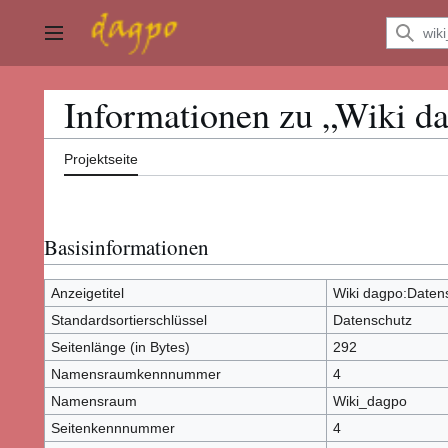
Zum
Inhalt
Hauptmenü
springen
Informationen zu „Wiki d
Projektseite
Basisinformationen
Anzeigetitel
Wiki dagpo:Daten
Standardsortierschlüssel
Datenschutz
Seitenlänge (in Bytes)
292
Namensraumkennnummer
4
Namensraum
Wiki_dagpo
Seitenkennnummer
4