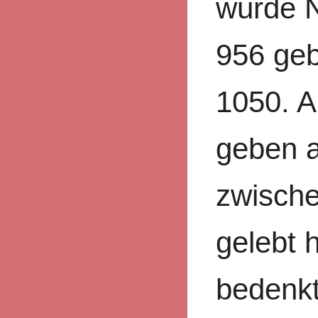
wurde 
956 geb
1050. A
geben a
zwisch
gelebt
bedenkt