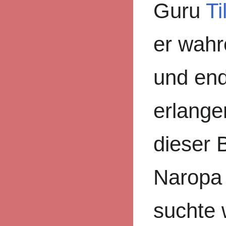
Guru
Ti
er wahr
und end
erlange
dieser 
Naropa
suchte 