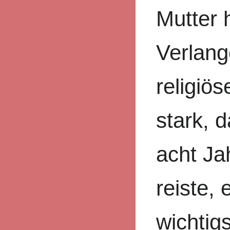
Mutter 
Verlan
religiö
stark, d
acht Ja
reiste,
wichtig