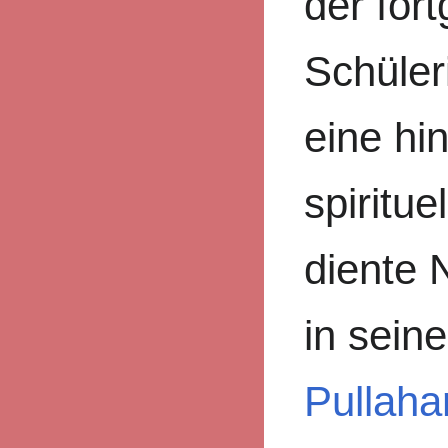
der for
Schüler
eine hi
spiritue
diente 
in sein
Pullahar