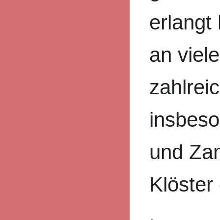
erlangt
an viel
zahlrei
insbeso
und Zan
Klöster