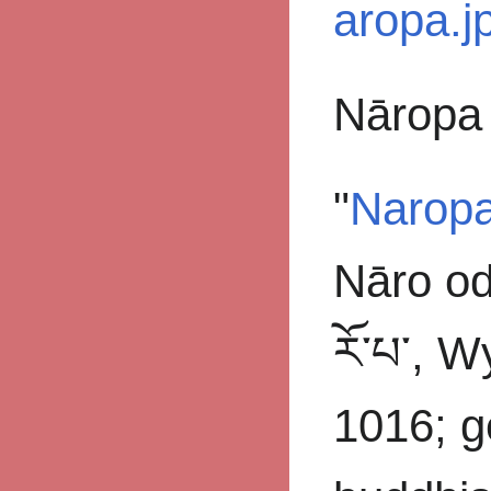
Nāropa
"
Narop
Nāro ode
རོ་པ་, W
1016; g