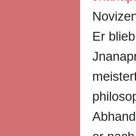
Novizen
Er blieb
Jnanapr
meister
philoso
Abhand