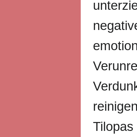
unterzi
negativ
emotion
Verunre
Verdun
reinige
Tilopas