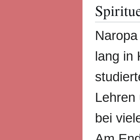
Spiritu
Naropa 
lang in
studier
Lehren 
bei vie
Am End