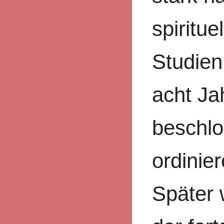
spiritue
Studien
acht Ja
beschlo
ordinie
Später 