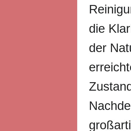
Reinigu
die Kla
der Nat
erreich
Zustan
Nachde
großart