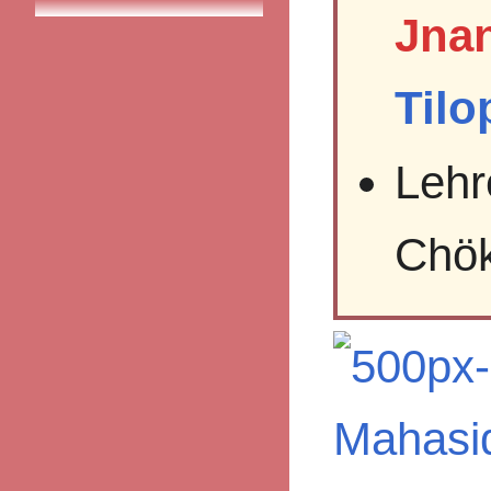
Jna
Tilo
Lehr
Chök