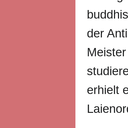
buddhis
der Ant
Meiste
studier
erhielt 
Laienor