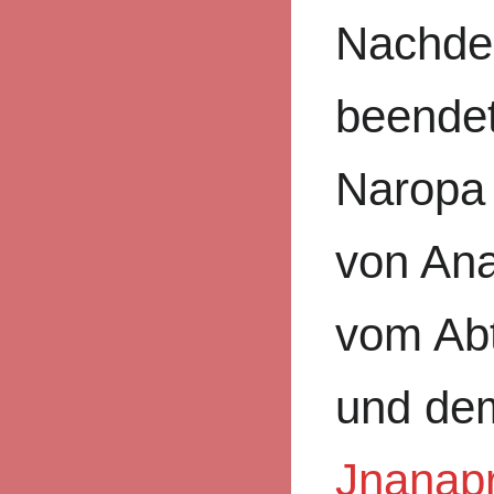
Nachdem
beendet
Naropa 
von An
vom Ab
und de
Jnanap