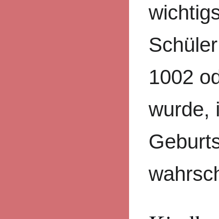
wichtigs
Schüle
1002 o
wurde, 
Geburts
wahrsch