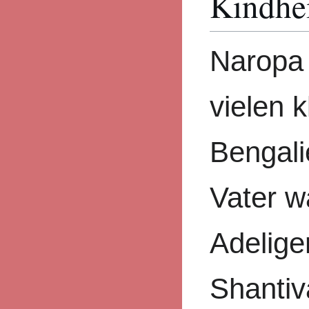
Kindhe
Naropa 
vielen 
Bengali
Vater w
Adelig
Shantiv