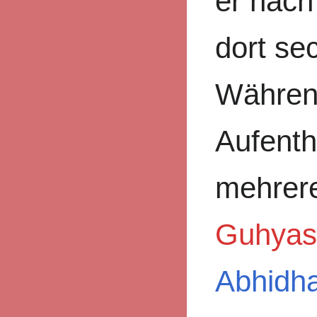
er nac
dort se
Währen
Aufenth
mehrer
Guhyas
Abhidh