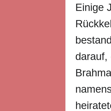
Einige 
Rückke
bestand
darauf,
Brahm
namens
heiratet