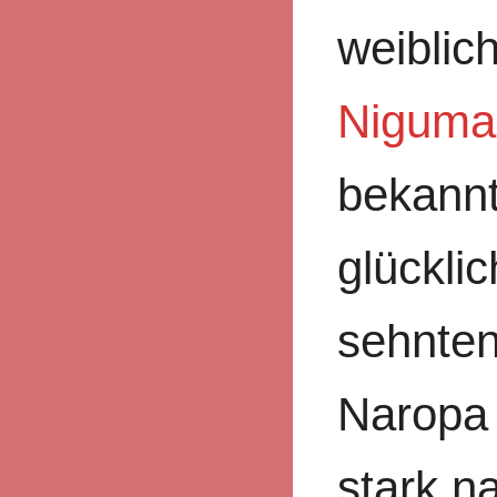
weiblic
Niguma
bekannt
glückli
sehnten
Naropa
stark n