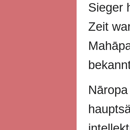
Sieger 
Zeit war
Mahāpa
bekannt
Nāropa 
hauptsä
intellek