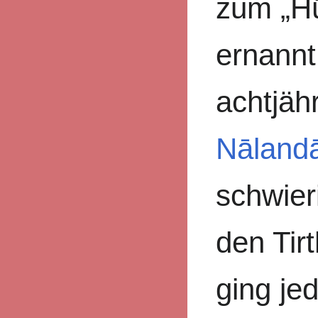
zum „Hü
ernannt
achtjäh
Nāland
schwier
den Tirt
ging je