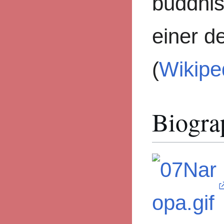
buddhis
einer d
(
Wikipe
Biogra