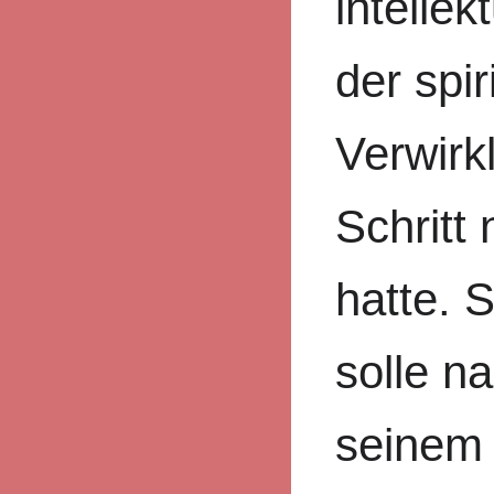
intellek
der spir
Verwirk
Schritt
hatte. S
solle n
seinem