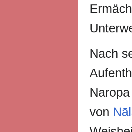
Ermäch
Unterwe
Nach s
Aufentha
Naropa 
von
Nā
Weishei