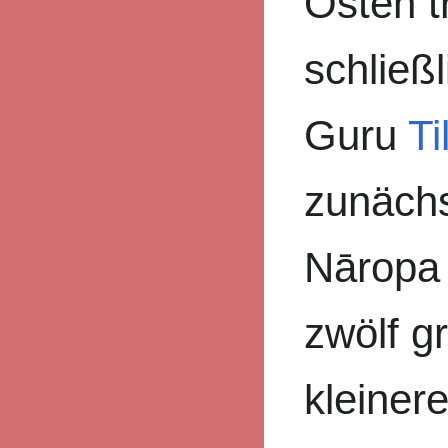
Osten t
schließ
Guru
Ti
zunächst
Nāropa 
zwölf g
kleiner