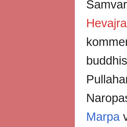
Samvar
Hevajra
komment
buddhis
Pullahar
Naropas
Marpa
v