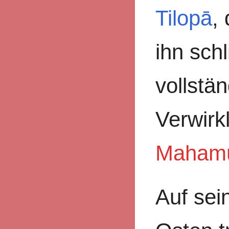
Tilopā
,
ihn schl
vollstä
Verwirk
Maham
Auf sei