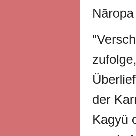
Nāropa
"Versch
zufolge
Überlie
der Ka
Kagyü o