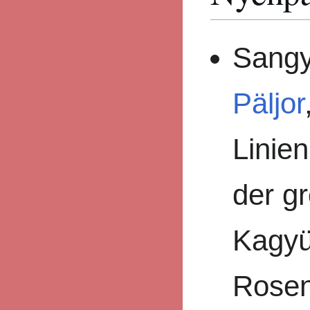
Sangy
Päljor
Linien
der g
Kagyü
Rosen