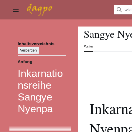
Zum
Inhalt
Hauptmenü
springen
Sangye Ny
Inhaltsverzeichnis
Seite
Verbergen
Anfang
Inkarnatio
nsreihe
Sangye
Inkarn
Nyenpa
Nyenp