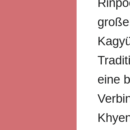
Rinpo
große
Kagyü
Tradi
eine 
Verbi
Khyen