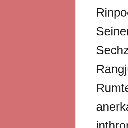
Rinpo
Seiner
Sechz
Rangj
Rumte
anerk
inthro