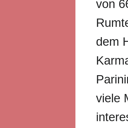
von 6
Rumte
dem H
Karma
Parini
viele
intere