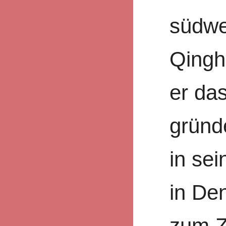
südwe
Qingh
er das
gründe
in se
in De
zum Z