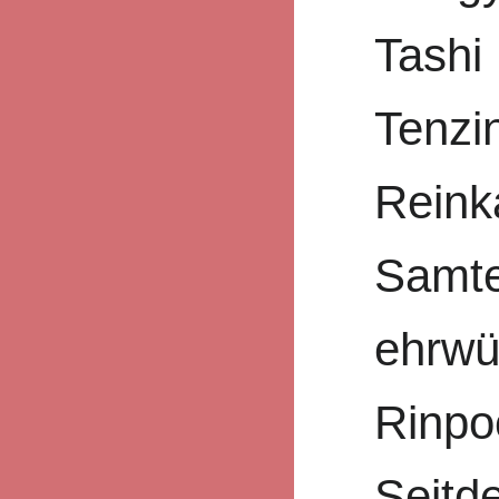
Tashi
Tenzi
Reink
Samte
ehrwü
Rinpo
Seitd