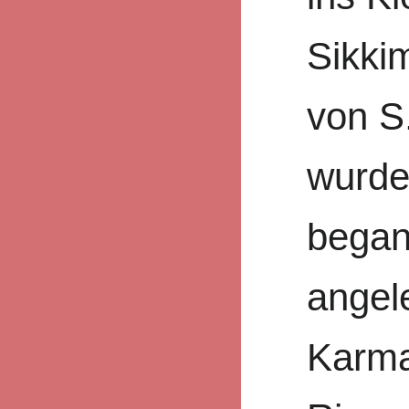
Sikki
von S.
wurde
began
angel
Karma