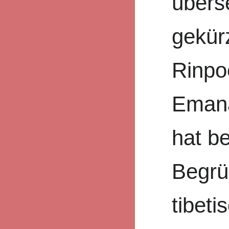
übers
gekür
Rinpoc
Emana
hat be
Begrü
tibeti