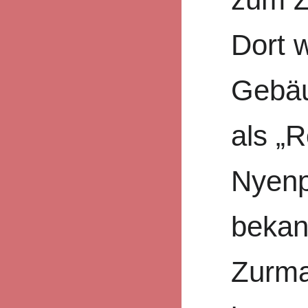
Dort w
Gebäu
als „
Nyenp
bekan
Zurma