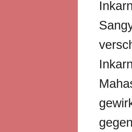
Inkarn
Sangy
versc
Inkarn
Mahas
gewirk
gegen