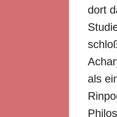
dort d
Studi
schlo
Achary
als ei
Rinpo
Philo