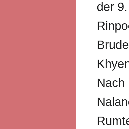
der 9
Rinpo
Brude
Khyen
Nach 
Naland
Rumte