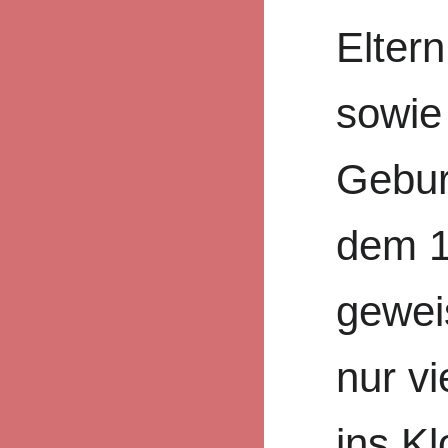
Elter
sowie
Gebur
dem 1
gewei
nur v
ins K