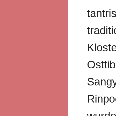
tantri
tradit
Klost
Ostti
Sang
Rinpo
wurde.