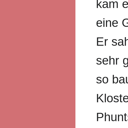
kam e
eine 
Er sah
sehr g
so bau
Klost
Phunt