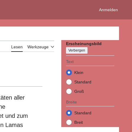
Anmelden
Erscheinungsbild
Lesen
Werkzeuge
Verbergen
Text
Klein
Standard
Groß
äten aller
Breite
ne
Standard
bet und zum
Breit
ten Lamas