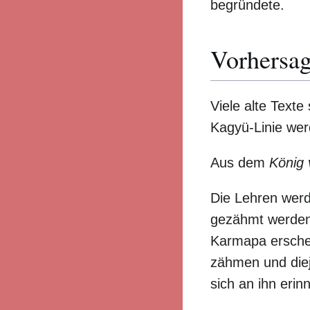
begründete.
Vorhersa
Viele alte Text
Kagyü-Linie werd
Aus dem
König 
Die Lehren werd
gezähmt werden 
Karmapa erschei
zähmen und diej
sich an ihn erin