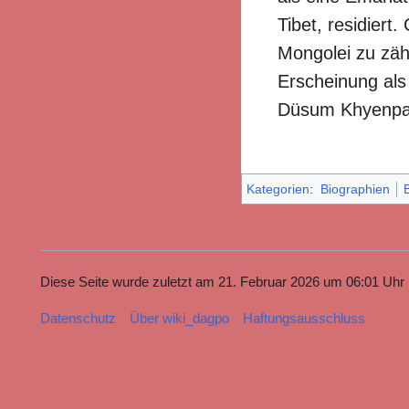
Tibet, residiert
Mongolei zu zäh
Erscheinung als 
Düsum Khyenpa.
Kategorien
:
Biographien
Diese Seite wurde zuletzt am 21. Februar 2026 um 06:01 Uhr b
Datenschutz
Über wiki_dagpo
Haftungsausschluss