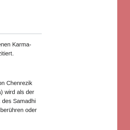
genen Karma-
tiert.
on Chenrezik
 wird als der
t des Samadhi
 berühren oder