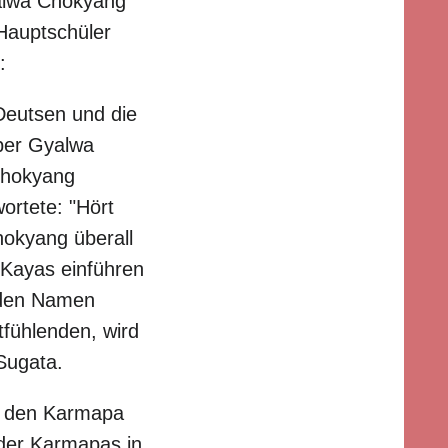
yalwa Chokyang
Hauptschüler
:
Deutsen und die
ber Gyalwa
Chokyang
ortete: "Hört
hokyang überall
i Kayas einführen
r den Namen
tfühlenden, wird
Sugata.
n den Karmapa
 der Karmapas in