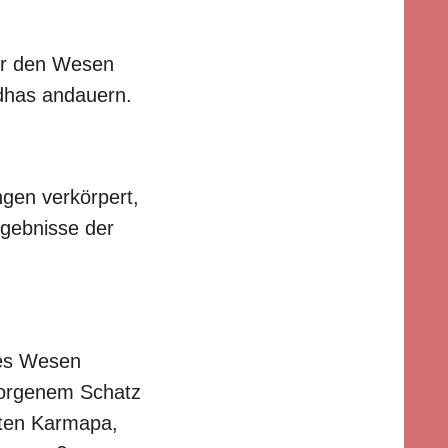
er den Wesen
dhas andauern.
gen verkörpert,
rgebnisse der
les Wesen
borgenem Schatz
rsten Karmapa,