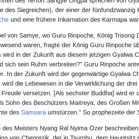
riften des Tertön Sangye Lingpa sprechen von G
e des Siegreichen), der einer der fünfundzwanzig 
che
und eine frühere Inkarnation des Karmapa war
el von Samye, wo Guru Rinpoche, König Trisong 
nwesend waren, fragte der König Guru Rinpoche ü
wird in der Zukunft aus diesem jetzigen Gyalwa 
 sich sein Ruhm verbreiten?" Guru Rinpoche antw
er. In der Zukunft wird der gegenwärtige Gyalwa C
 wird die Lebewesen in die Verwirklichung der dre
e Freude versetzen. [Als sechster Buddha] wird e
Als Sohn des Beschützers Maitreya, des Großen Mi
nte des
Samsara
umstürzen." So prophezeite der 
e des Meisters Nyang Ral Nyima Özer beschreibe
ion von Chenrezik, der in Tsurphu, dem Hauptsitz