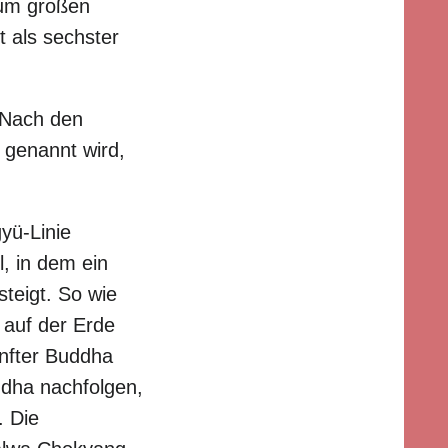
zum großen
t als sechster
 Nach den
 genannt wird,
yü-Linie
, in dem ein
teigt. So wie
 auf der Erde
ünfter Buddha
dha nachfolgen,
. Die