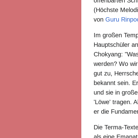
offenbarten Sch
(Höchste Melodi
von
Guru Rinpo
Im großen Temp
Hauptschüler a
Chokyang: "Was 
werden? Wo wird
gut zu, Herrsch
bekannt sein. Er
und sie in groß
'Löwe' tragen. 
er die Fundame
Die Terma-Text
als eine Emanat