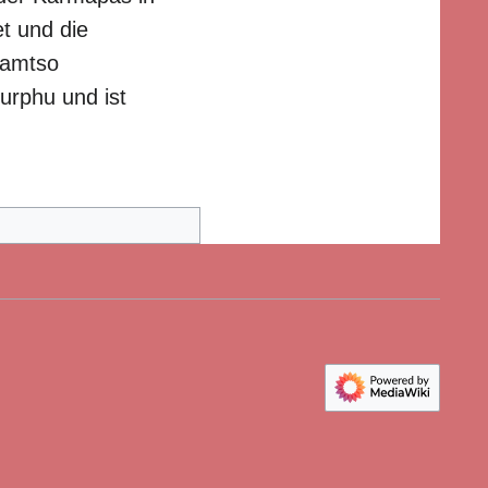
et und die
yamtso
surphu und ist