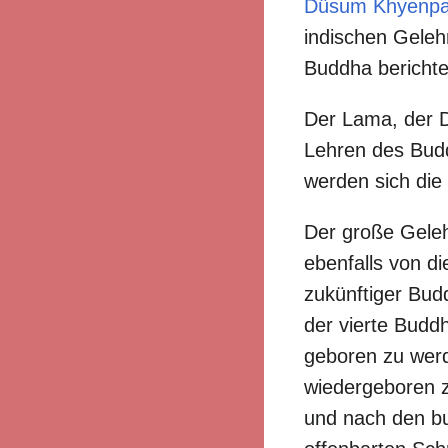
Düsum Khyenp
indischen Geleh
Buddha berichte
Der Lama, der 
Lehren des Budd
werden sich die 
Der große Geleh
ebenfalls von d
zukünftiger Bud
der vierte Budd
geboren zu werd
wiedergeboren z
und nach den bu