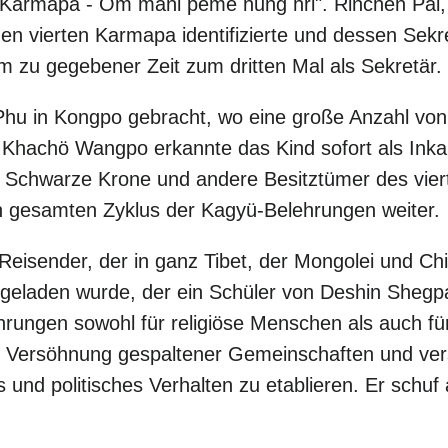
er Karmapa - Om mani peme hung hri". Rinchen Pal,
en vierten Karmapa identifizierte und dessen Sekr
m zu gegebener Zeit zum dritten Mal als Sekretär.
u in Kongpo gebracht, wo eine große Anzahl von
 Khachö Wangpo erkannte das Kind sofort als Inka
e Schwarze Krone und andere Besitztümer des vier
gesamten Zyklus der Kagyü-Belehrungen weiter.
eisender, der in ganz Tibet, der Mongolei und Chi
ngeladen wurde, der ein Schüler von Deshin Shegp
hrungen sowohl für religiöse Menschen als auch fü
 Versöhnung gespaltener Gemeinschaften und ver
s und politisches Verhalten zu etablieren. Er schuf