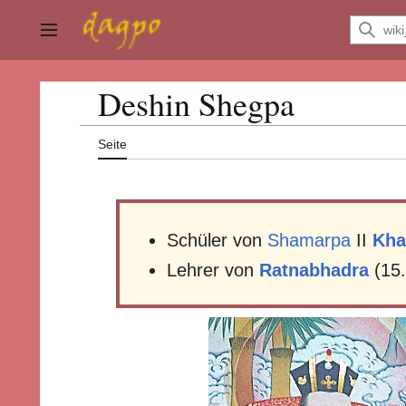
Zum
Inhalt
Hauptmenü
springen
Deshin Shegpa
Seite
Schüler von
Shamarpa
II
Kha
Lehrer von
Ratnabhadra
(15.