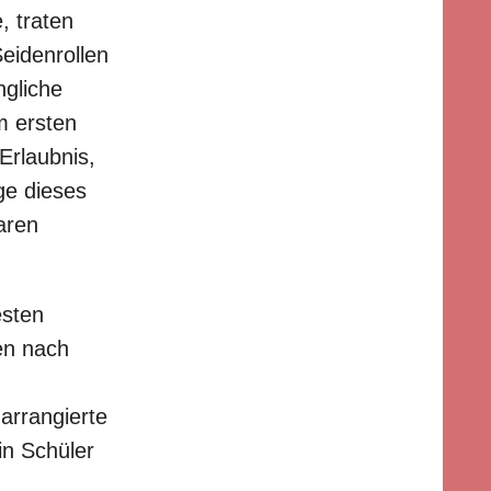
, traten
eidenrollen
ngliche
m ersten
Erlaubnis,
ge dieses
aren
esten
en nach
 arrangierte
in Schüler