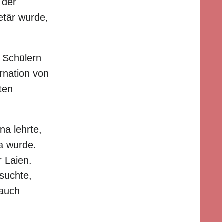
 der
etär wurde,
 Schülern
rnation von
ten
na lehrte,
a wurde.
r Laien.
suchte,
 auch