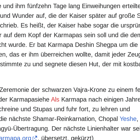
 und ihm fünfzehn Tage lang Einweihungen erteilte
und Wunder auf, die der Kaiser später auf große S
chrieb. Es heißt, der Kaiser habe sogar die ursprü
 auf dem Kopf der Karmapas sein soll und die de
ht wurde. Er bat Karmapa Deshin Shegpa um die 
gen, das er ihm überreichen wollte, damit jeder Zeu
timmte zu und segnete diesen Hut, der mit kostb
 Zeremonie der schwarzen Vajra-Krone zu einem f
n der Karmapasiehe
Als
Karmapa nach einigen Jahr
chreine und Stupas und fuhr fort, zu lehren und
die nächste Shamar-Reinkarnation, Chopal
Yeshe
,
agyü-Übertragung. Der nächste Linienhalter war se
armapa.org
, übersetzt, gekürzt)