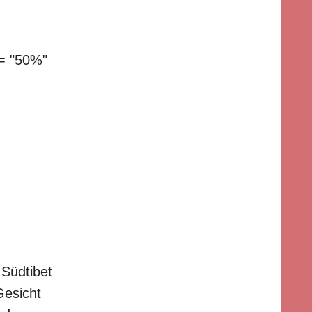
h= "50%"
Südtibet
Gesicht