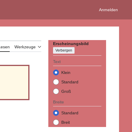
Anmelden
Erscheinungsbild
Lesen
Werkzeuge
Verbergen
Text
Klein
Standard
Groß
Breite
Standard
Breit