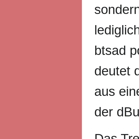
sonder
ledigli
btsad p
deutet 
aus eine
der dB
Das Tre