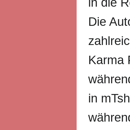
in die R
Die Aut
zahlreic
Karma P
während
in mTsh
während