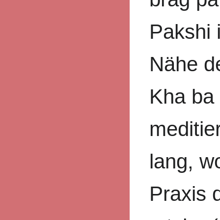
Pakshi 
Nähe de
Kha ba 
meditier
lang, wo
Praxis 