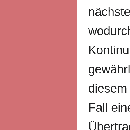
nächst
wodurch
Kontinu
gewährle
diesem 
Fall ei
Übertra