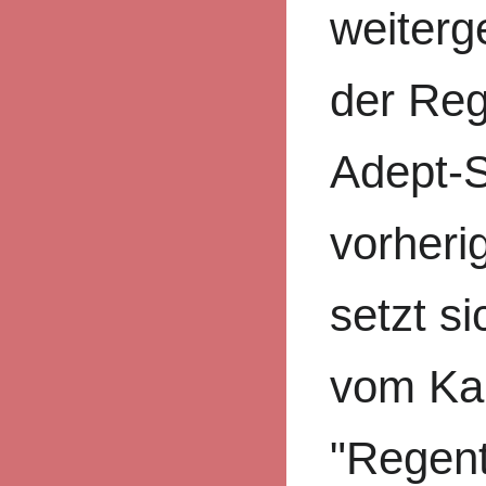
weiterg
der Reg
Adept-S
vorheri
setzt si
vom Ka
"Regent