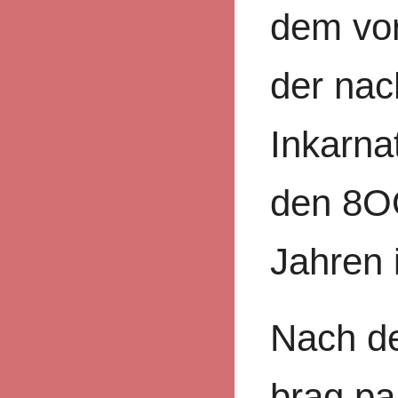
dem vor
der nac
Inkarnat
den 8O
Jahren i
Nach d
brag pa