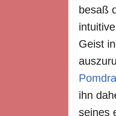
besaß d
intuitiv
Geist in
auszuru
Pomdra
ihn dah
seines 