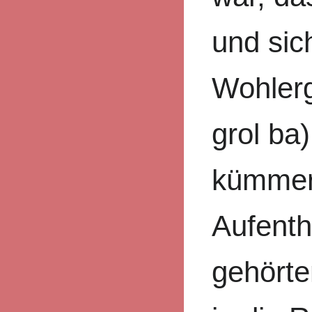
und sic
Wohlerg
grol ba
kümmer
Aufenth
gehörte