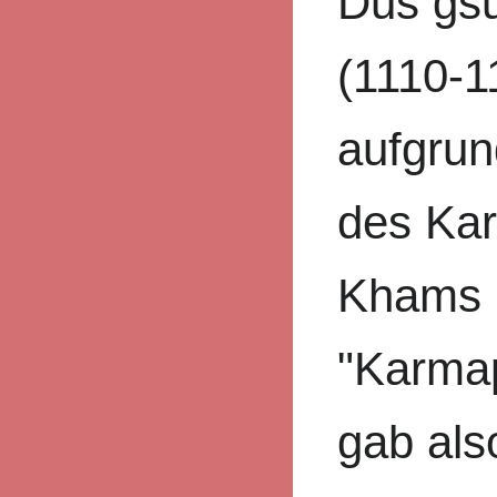
Dus gs
(1110-1
aufgrun
des Kar
Khams i
"Karmap
gab als