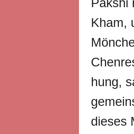
Pakshi 
Kham, u
Mönche
Chenre
hung, s
gemein
dieses