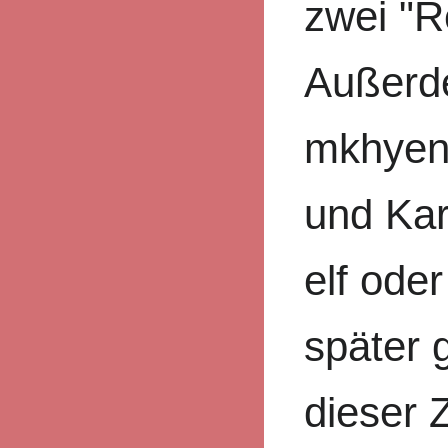
zwei "R
Außerd
mkhyen
und Ka
elf ode
später 
dieser 