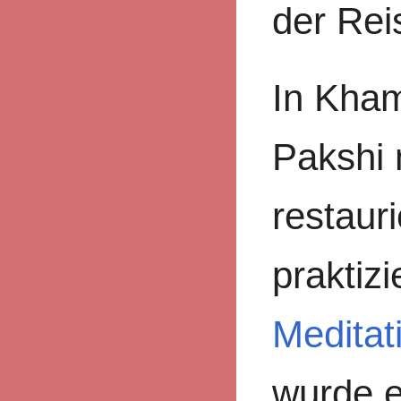
der Reis
In Kha
Pakshi 
restauri
praktizi
Meditat
wurde e