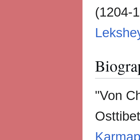
(1204-1
Lekshey
Biogra
"Von Ch
Osttibe
Karma