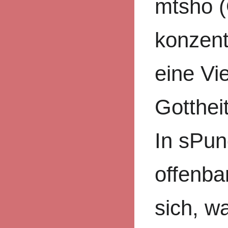
mtsho 
konzent
eine Vi
Gotthei
In sPun
offenba
sich, w