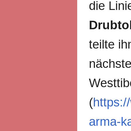
die Lin
Drubto
teilte i
nächste
Westti
(
https:
arma-ka