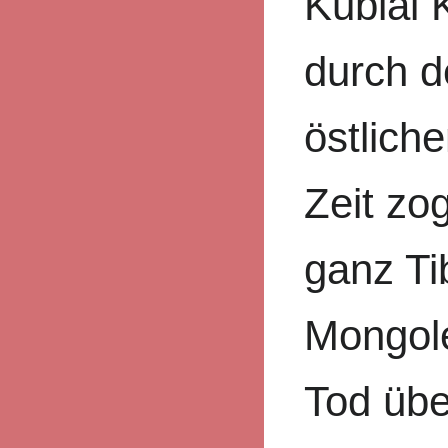
Kublai 
durch d
östliche
Zeit zog
ganz Ti
Mongole
Tod übe