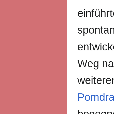
einführt
spontan
entwick
Weg nac
weitere
Pomdra
begegne