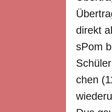
Übertra
direkt a
sPom br
Schüler
chen (1
wiederu