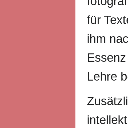
fotogra
für Tex
ihm nac
Essenz 
Lehre b
Zusätzl
intellek