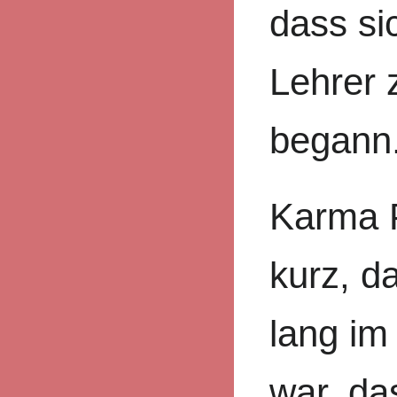
dass si
Lehrer 
begann
Karma P
kurz, d
lang im
war, da