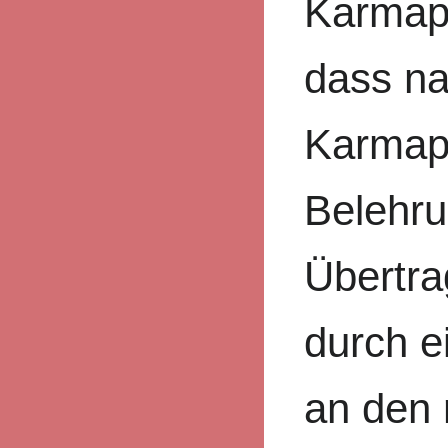
Karmapa
dass na
Karmapa
Belehr
Übertra
durch e
an den